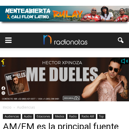
Inicio
Audiencias
Audiencias
Audio
Estaciones
Medios
Radio
Radio AM
Top
AM/FM es la principal fuente