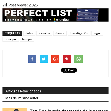
Post Views:
2.325
ETIQUETAS
doble
escucha
fuente
Investigación
lugar
principal
tiempo
Articulos Relacionados
Mas del mismo autor
Top 5 de lo más destacado de la semana