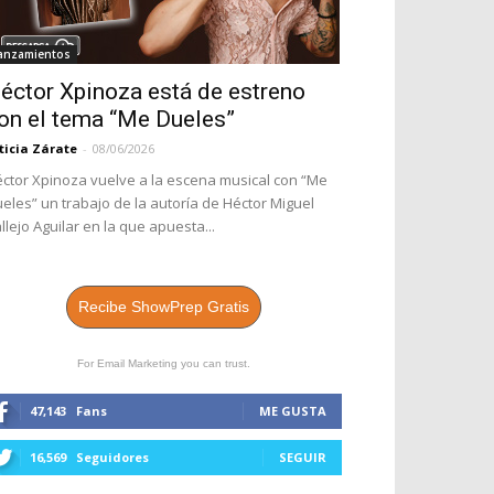
anzamientos
éctor Xpinoza está de estreno
on el tema “Me Dueles”
ticia Zárate
-
08/06/2026
ctor Xpinoza vuelve a la escena musical con “Me
eles” un trabajo de la autoría de Héctor Miguel
llejo Aguilar en la que apuesta...
Recibe ShowPrep Gratis
For Email Marketing you can trust.
47,143
Fans
ME GUSTA
16,569
Seguidores
SEGUIR