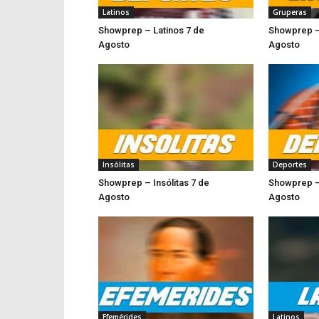
Latinos
Gruperas
Showprep – Latinos 7 de
Showprep –
Agosto
Ago
Insólitas
Deportes
Showprep – Insólitas 7 de
Showprep –
Agosto
Agost
Efemérides
Latinos