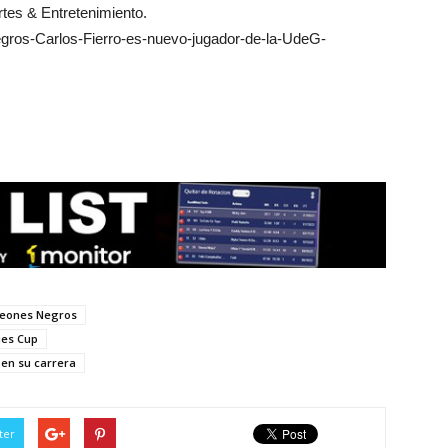
rtes & Entretenimiento.
gros-Carlos-Fierro-es-nuevo-jugador-de-la-UdeG-
 Leones Negros
ues Cup
 en su carrera
ter