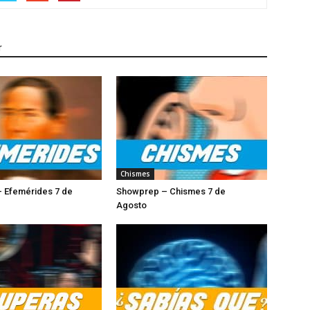
r
Chismes
 Efemérides 7 de
Showprep – Chismes 7 de
Agosto