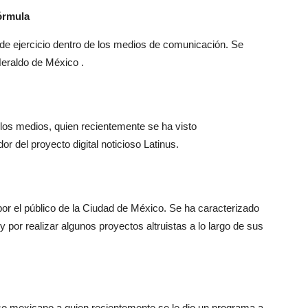
órmula
de ejercicio dentro de los medios de comunicación. Se
Heraldo de México .
n los medios, quien recientemente se ha visto
r del proyecto digital noticioso Latinus.
or el público de la Ciudad de México. Se ha caracterizado
y por realizar algunos proyectos altruistas a lo largo de sus
ico mexicano a quien recientemente se le dio un programa a