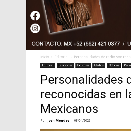
Inicio
Editorial
Personalidades de radio son recon
Editorial
Estaciones
locutores
Medios
Noticias
Perio
Personalidades d
reconocidas en la
Mexicanos
Por
Josh Mendez
-
08/04/2023