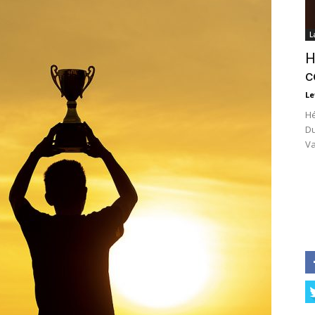
L
H
c
Le
Hé
Du
Va