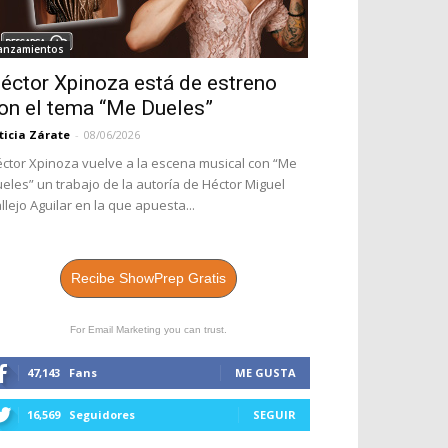
anzamientos
éctor Xpinoza está de estreno
on el tema “Me Dueles”
ticia Zárate
-
08/06/2026
ctor Xpinoza vuelve a la escena musical con “Me
eles” un trabajo de la autoría de Héctor Miguel
llejo Aguilar en la que apuesta...
Recibe ShowPrep Gratis
For Email Marketing you can trust.
47,143
Fans
ME GUSTA
16,569
Seguidores
SEGUIR