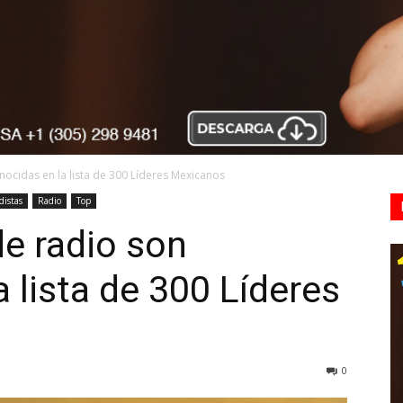
ocidas en la lista de 300 Líderes Mexicanos
distas
Radio
Top
e radio son
 lista de 300 Líderes
0