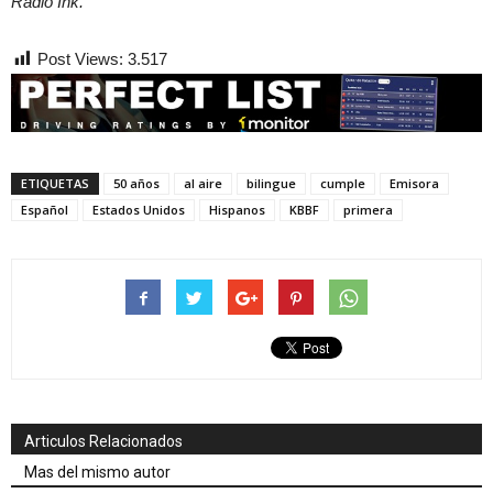
Radio Ink.
Post Views:
3.517
ETIQUETAS
50 años
al aire
bilingue
cumple
Emisora
Español
Estados Unidos
Hispanos
KBBF
primera
Articulos Relacionados
Mas del mismo autor