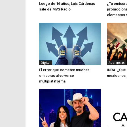
Luego de 16 años, Luis Cárdenas
¿Tu emisora
sale de MVS Radio
promociona
elementos 
Digital
Audiencias
El error que cometen muchas
INRA: ¿Qué 
emisoras al volverse
mexicanos p
multiplataforma