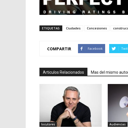
ETIQUETAS
Ciudades
Concesiones
construc
COMPARTIR
Facebook
Twit
Articulos Relacionados
Mas del mismo auto
locutores
Audiencias