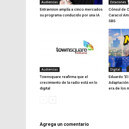
Audiencias
Estaciones
Entravision amplía a cinco mercados
Cónsul de 
su programa conducido por una IA
Caracol Am
SBS
Audiencias
Digital
Townsquare reafirma que el
Eduardo ‘El 
crecimiento de la radio está en lo
Adaptación 
digital
era de los 
Agrega un comentario