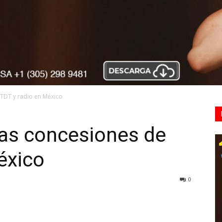
 TDT y radio en México
as concesiones de
México
0