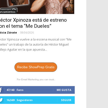
anzamientos
éctor Xpinoza está de estreno
on el tema “Me Dueles”
ticia Zárate
-
08/06/2026
ctor Xpinoza vuelve a la escena musical con “Me
eles” un trabajo de la autoría de Héctor Miguel
llejo Aguilar en la que apuesta...
Recibe ShowPrep Gratis
For Email Marketing you can trust.
47,143
Fans
ME GUSTA
16,569
Seguidores
SEGUIR