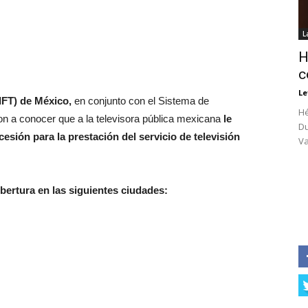
L
H
c
Le
IFT) de México,
en conjunto con el Sistema de
Hé
n a conocer que a la televisora pública mexicana
le
Du
esión para la prestación del servicio de televisión
Va
obertura en las siguientes ciudades: