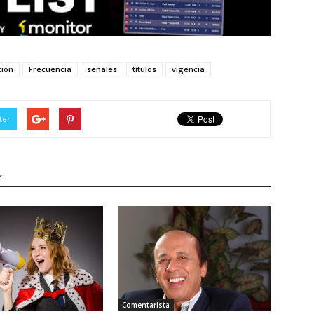
ción
Frecuencia
señales
títulos
vigencia
ter
r
Comentarista