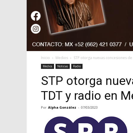
Inicio
Medios
STP otorga nuevas concesiones de
Medios
Noticias
Radio
STP otorga nuev
TDT y radio en 
Por
Alpha González
-
07/03/2023