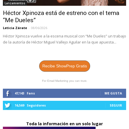
Lanzamientos
Héctor Xpinoza está de estreno con el tema
“Me Dueles”
Leticia Zárate
-
08/06/2026
Héctor Xpinoza vuelve a la escena musical con “Me Dueles” un trabajo
de la autoría de Héctor Miguel Vallejo Aguilar en la que apuesta...
Recibe ShowPrep Gratis
For Email Marketing you can trust.
47,143
Fans
ME GUSTA
16,569
Seguidores
SEGUIR
Toda la información en un solo lugar