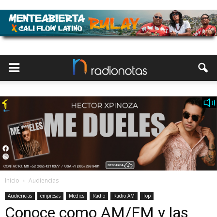
Inicio
Audiencias
Audiencias
empresas
Medios
Radio
Radio AM
Top
Conoce como AM/FM y las