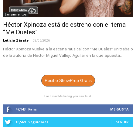
Lanzamientos
Héctor Xpinoza está de estreno con el tema
“Me Dueles”
Leticia Zárate
-
08/06/2026
Héctor Xpinoza vuelve a la escena musical con “Me Dueles” un trabajo
de la autoría de Héctor Miguel Vallejo Aguilar en la que apuesta...
Recibe ShowPrep Gratis
For Email Marketing you can trust.
47,143
Fans
ME GUSTA
16,569
Seguidores
SEGUIR