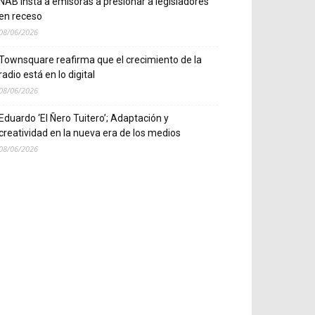
NAB insta a emisoras a presionar a legisladores
en receso
08/06/2026
Townsquare reafirma que el crecimiento de la
radio está en lo digital
08/06/2026
Eduardo ‘El Ñero Tuitero’; Adaptación y
creatividad en la nueva era de los medios
08/06/2026