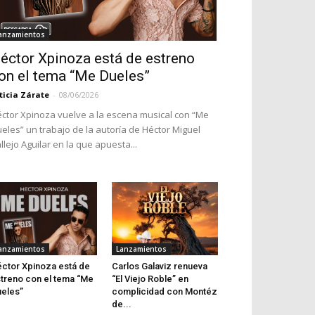
anzamientos
éctor Xpinoza está de estreno
on el tema “Me Dueles”
ticia Zárate
-
08/06/2026
ctor Xpinoza vuelve a la escena musical con “Me
eles” un trabajo de la autoría de Héctor Miguel
llejo Aguilar en la que apuesta...
anzamientos
Lanzamientos
ctor Xpinoza está de
Carlos Galaviz renueva
treno con el tema “Me
“El Viejo Roble” en
eles”
complicidad con Montéz
de...