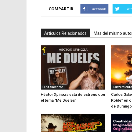
COMPARTIR
Facebook
Twit
Articulos Relacionados
Mas del mismo auto
Lanzamientos
Lanzamient
Héctor Xpinoza está de estreno con
Carlos Galav
el tema “Me Dueles”
Roble” en 
de Durango