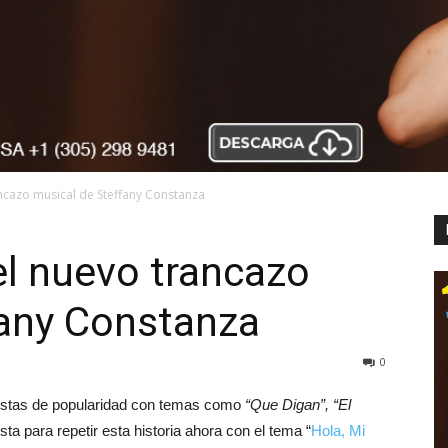
ancazo musical de Steffany Constanza
el nuevo trancazo
fany Constanza
0
listas de popularidad con temas como
“Que Digan”, “El
ista para repetir esta historia ahora con el tema “
Hola, Mi