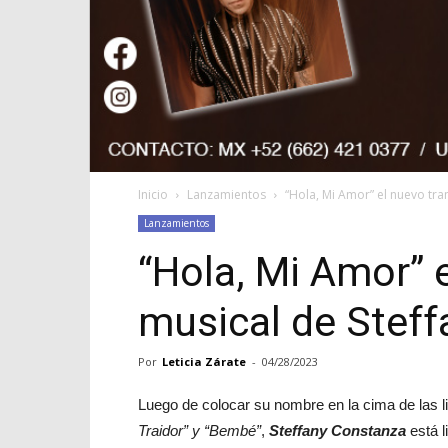
Inicio
Lanzamientos
“Hola, Mi Amor” el nuevo tr
Lanzamientos
“Hola, Mi Amor” 
musical de Stef
Por
Leticia Zárate
-
04/28/2023
Luego de colocar su nombre en la cima de las 
Traidor” y “Bembé”
,
Steffany Constanza
está l