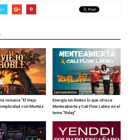
ter
r
os
Lanzamientos
iz renueva “El Viejo
Energía sin límites lo que ofrece
complicidad con Montéz
Menteabierta y Cali Flow Latino en el
tema “Rulay”