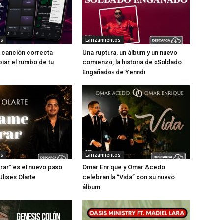
os
Lanzamientos
a canción correcta
Una ruptura, un álbum y un nuevo
ar el rumbo de tu
comienzo, la historia de «Soldado
Engañado» de Yenndi
os
Lanzamientos
rar” es el nuevo paso
Omar Enrique y Omar Acedo
Ulises Olarte
celebran la “Vida” con su nuevo
álbum