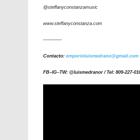
@steffanyconstanzamusic
www.steffanyconstanza.com
————
Contacto:
emporioluismedrano@gmail.com
FB–IG–TW: @luismedranor / Tel: 809-227-01