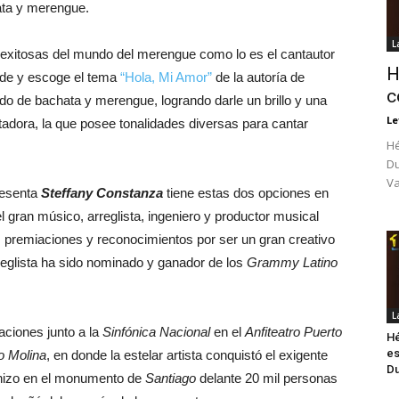
ata y merengue.
L
 exitosas del mundo del merengue como lo es el cantautor
H
de y escoge el tema
“Hola, Mi Amor”
de la autoría de
c
nido de bachata y merengue, logrando darle un brillo y una
Le
tadora, la que posee tonalidades diversas para cantar
Hé
Du
Va
resenta
Steffany Constanza
tiene estas dos opciones en
gran músico, arreglista, ingeniero y productor musical
 premiaciones y reconocimientos por ser un gran creativo
reglista ha sido nominado y ganador de los
Grammy Latino
L
aciones junto a la
Sinfónica Nacional
en el
Anfiteatro Puerto
Hé
es
o Molina
, en donde la estelar artista conquistó el exigente
Du
o hizo en el monumento de
Santiago
delante 20 mil personas