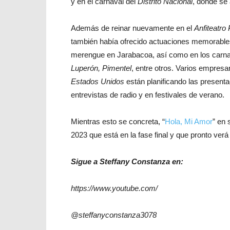
y en el carnaval del
Distrito Nacional
, donde se
Además de reinar nuevamente en el
Anfiteatro 
también había ofrecido actuaciones memorable
merengue en Jarabacoa, así como en los carn
Luperón, Pimentel
, entre otros. Varios empres
Estados Unidos
están planificando las present
entrevistas de radio y en festivales de verano.
Mientras esto se concreta, “
Hola, Mi Amor
” en
2023 que está en la fase final y que pronto verá 
Sigue a Steffany Constanza en:
https://www.youtube.com/
@steffanyconstanza3078