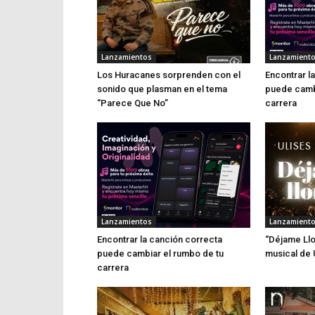
Lanzamientos
Lanzamient
Los Huracanes sorprenden con el
Encontrar l
sonido que plasman en el tema
puede cambi
“Parece Que No”
carrera
Lanzamientos
Lanzamient
Encontrar la canción correcta
“Déjame Llo
puede cambiar el rumbo de tu
musical de 
carrera