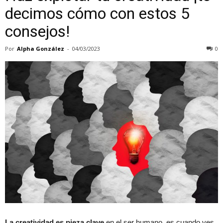
decimos cómo con estos 5
consejos!
Por
Alpha González
-
04/03/2023
0
La creatividad es pieza clave
en el ser humano, es cuando ves