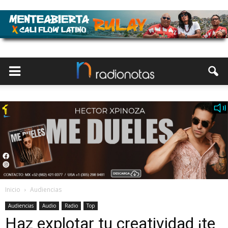
Inicio
Audiencias
Audiencias
Audio
Radio
Top
Haz explotar tu creatividad ¡te