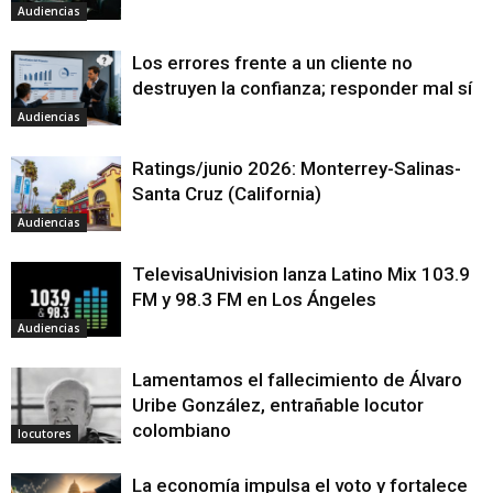
Audiencias
Los errores frente a un cliente no
destruyen la confianza; responder mal sí
Audiencias
Ratings/junio 2026: Monterrey-Salinas-
Santa Cruz (California)
Audiencias
TelevisaUnivision lanza Latino Mix 103.9
FM y 98.3 FM en Los Ángeles
Audiencias
Lamentamos el fallecimiento de Álvaro
Uribe González, entrañable locutor
colombiano
locutores
La economía impulsa el voto y fortalece