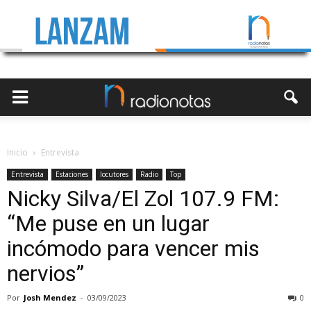
Inicio
Entrevista
Entrevista
Estaciones
locutores
Radio
Top
Nicky Silva/El Zol 107.9 FM:
“Me puse en un lugar
incómodo para vencer mis
nervios”
Por
Josh Mendez
-
03/09/2023
0