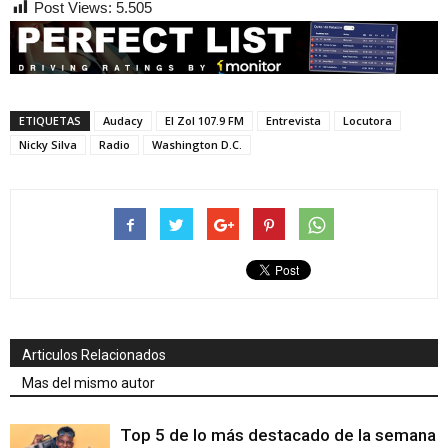
Post Views:
5.505
ETIQUETAS
Audacy
El Zol 107.9 FM
Entrevista
Locutora
Nicky Silva
Radio
Washington D.C.
Articulos Relacionados
Mas del mismo autor
Top 5 de lo más destacado de la semana