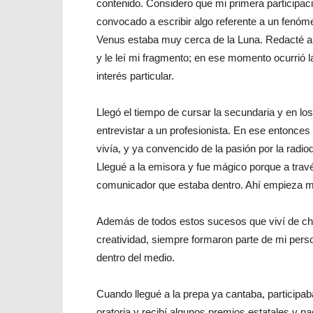
contenido. Considero que mi primera participació
convocado a escribir algo referente a un fenó
Venus estaba muy cerca de la Luna. Redacté a m
y le leí mi fragmento; en ese momento ocurrió 
interés particular.
Llegó el tiempo de cursar la secundaria y en l
entrevistar a un profesionista. En ese entonces
vivía, y ya convencido de la pasión por la radiod
Llegué a la emisora y fue mágico porque a través
comunicador que estaba dentro. Ahí empieza mi 
Además de todos estos sucesos que viví de chico
creatividad, siempre formaron parte de mi perso
dentro del medio.
Cuando llegué a la prepa ya cantaba, participa
oratoria y recibí algunos premios estatales y n