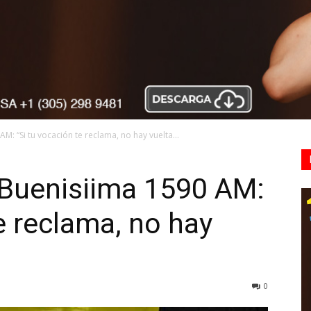
M: “Si tu vocación te reclama, no hay vuelta...
/Buenisiima 1590 AM:
e reclama, no hay
0