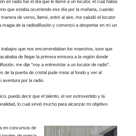
n en radio fue el día que le llamé a un locutor, el cual había
meno que estaba ocurriendo ese día por la mañana, cuando
anera de verso, llamé, entré al aire, me saludó el locutor
la magia de la radiodifusión y comenzó a despertar en mí un
os trabajos que nos encomendaban los maestros, tuve que
 acababa de llegar la primera emisora a la región donde
ifusión, me dije “voy a entrevistar a un locutor de radio”.
 de la puerta de cristal pude mirar al fondo y ver al
aventura por la radio.
, puedo decir que el talento, el ser extrovertido y la
nalidad, lo cual sirvió mucho para alcanzar mi objetivo
ba en concursos de
acionales de poesía.