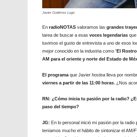
Javier Gutiérrez Lugo
En
radioNOTAS
valoramos las
grandes traye
tarea de buscar a esas
voces legendarias
que 
tuvimos el gusto de entrevista a uno de esos lo
mejor conocido en la industria como
‘El Rostro
AM para el oriente y norte del Estado de Méx
El programa
que Javier
hostea
lleva por nomb
viernes a partir de las 11:00 horas
. ¿Nos aco
RN: ¿Cómo inicia tu pasión por la radio? ¿E
paso del tiempo?
JG:
En lo personal inició mi pasión por la rad
teníamos mucho el hábito de sintonizar el AM/