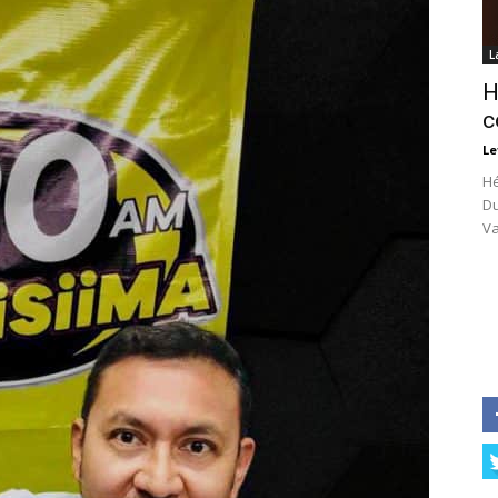
L
H
c
Le
Hé
Du
Va