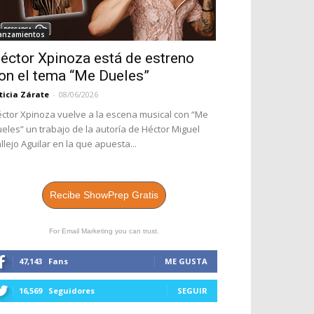
anzamientos
éctor Xpinoza está de estreno
on el tema “Me Dueles”
ticia Zárate
-
08/06/2026
ctor Xpinoza vuelve a la escena musical con “Me
eles” un trabajo de la autoría de Héctor Miguel
llejo Aguilar en la que apuesta...
Recibe ShowPrep Gratis
For Email Marketing you can trust.
47,143
Fans
ME GUSTA
16,569
Seguidores
SEGUIR