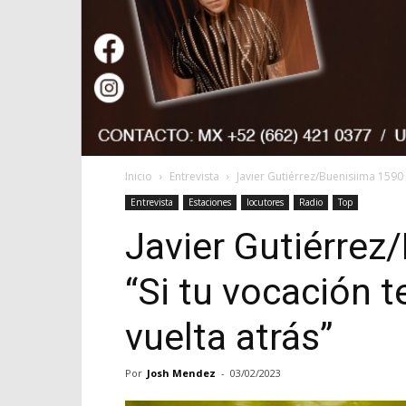
Inicio
Entrevista
Javier Gutiérrez/Buenisiima 1590 A
Entrevista
Estaciones
locutores
Radio
Top
Javier Gutiérrez
“Si tu vocación t
vuelta atrás”
Por
Josh Mendez
-
03/02/2023