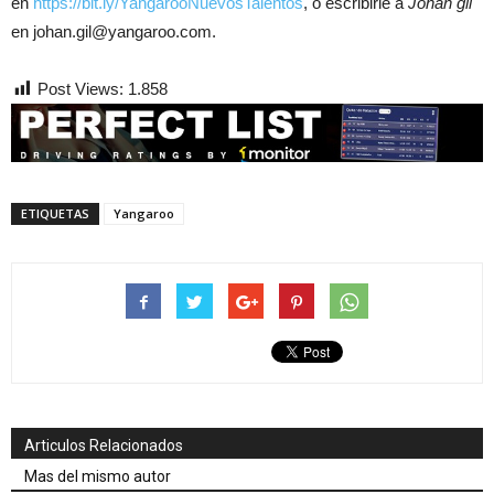
en
https://bit.ly/YangarooNuevosTalentos
, o escribirle a
Johan gil
en johan.gil@yangaroo.com.
Post Views:
1.858
ETIQUETAS
Yangaroo
Articulos Relacionados
Mas del mismo autor