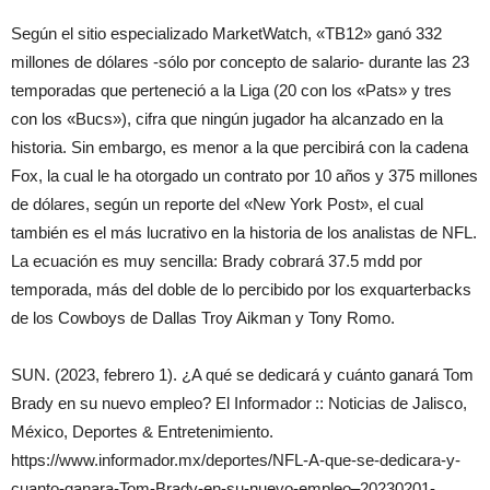
Según el sitio especializado MarketWatch, «TB12» ganó 332
millones de dólares -sólo por concepto de salario- durante las 23
temporadas que perteneció a la Liga (20 con los «Pats» y tres
con los «Bucs»), cifra que ningún jugador ha alcanzado en la
historia. Sin embargo, es menor a la que percibirá con la cadena
Fox, la cual le ha otorgado un contrato por 10 años y 375 millones
de dólares, según un reporte del «New York Post», el cual
también es el más lucrativo en la historia de los analistas de NFL.
La ecuación es muy sencilla: Brady cobrará 37.5 mdd por
temporada, más del doble de lo percibido por los exquarterbacks
de los Cowboys de Dallas Troy Aikman y Tony Romo.
SUN. (2023, febrero 1). ¿A qué se dedicará y cuánto ganará Tom
Brady en su nuevo empleo? El Informador :: Noticias de Jalisco,
México, Deportes & Entretenimiento.
https://www.informador.mx/deportes/NFL-A-que-se-dedicara-y-
cuanto-ganara-Tom-Brady-en-su-nuevo-empleo–20230201-