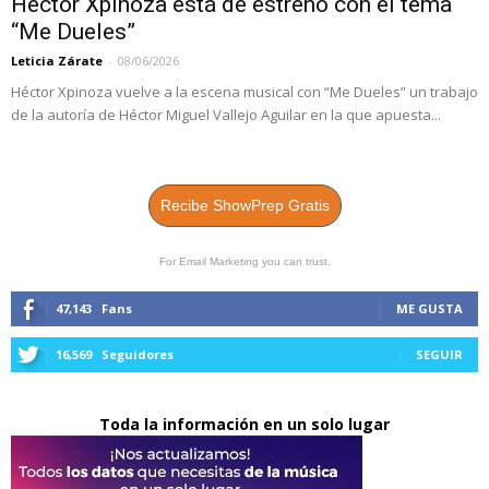
Héctor Xpinoza está de estreno con el tema
“Me Dueles”
Leticia Zárate
-
08/06/2026
Héctor Xpinoza vuelve a la escena musical con “Me Dueles” un trabajo
de la autoría de Héctor Miguel Vallejo Aguilar en la que apuesta...
Recibe ShowPrep Gratis
For Email Marketing you can trust.
47,143
Fans
ME GUSTA
16,569
Seguidores
SEGUIR
Toda la información en un solo lugar