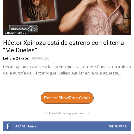
Lanzamientos
Héctor Xpinoza está de estreno con el tema
“Me Dueles”
Leticia Zárate
-
08/06/2026
Héctor Xpinoza vuelve a la escena musical con “Me Dueles” un trabajo
de la autoría de Héctor Miguel Vallejo Aguilar en la que apuesta...
Recibe ShowPrep Gratis
For Email Marketing you can trust.
47,143
Fans
ME GUSTA