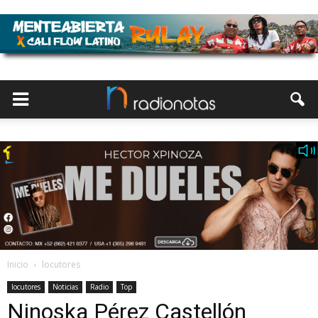
Inicio
locutores
locutores
Noticias
Radio
Top
Ninoska Pérez Castellón