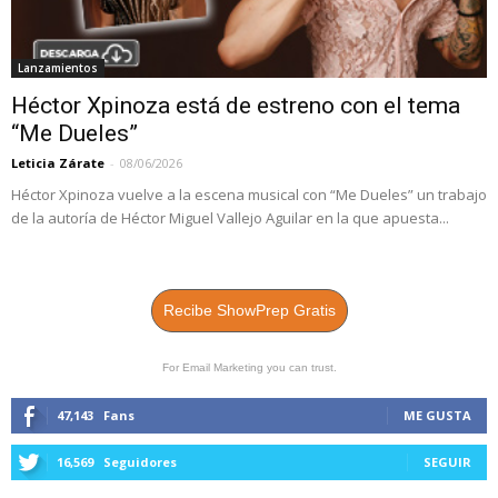
Lanzamientos
Héctor Xpinoza está de estreno con el tema
“Me Dueles”
Leticia Zárate
-
08/06/2026
Héctor Xpinoza vuelve a la escena musical con “Me Dueles” un trabajo
de la autoría de Héctor Miguel Vallejo Aguilar en la que apuesta...
Recibe ShowPrep Gratis
For Email Marketing you can trust.
47,143
Fans
ME GUSTA
16,569
Seguidores
SEGUIR