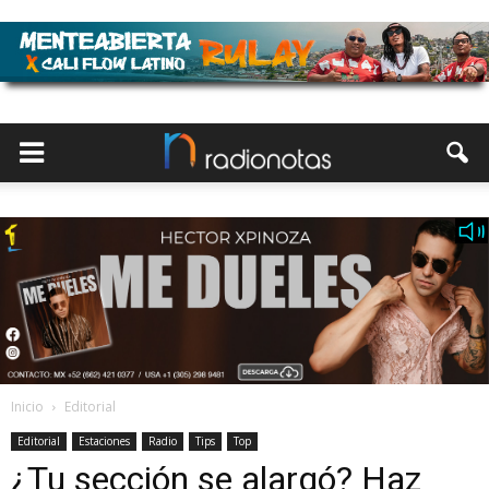
Inicio
Editorial
Editorial
Estaciones
Radio
Tips
Top
¿Tu sección se alargó? Haz