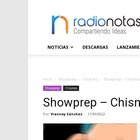
radioNOTAS
NOTICIAS
DESCARGAS
LANZAMI
Inicio
Showprep
Chismes
Showprep – Chismes
Showprep
Chismes
Showprep – Chis
Por
Vianney Sánchez
-
11/30/2022