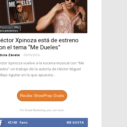
anzamientos
éctor Xpinoza está de estreno
on el tema “Me Dueles”
ticia Zárate
-
08/06/2026
ctor Xpinoza vuelve a la escena musical con “Me
eles” un trabajo de la autoría de Héctor Miguel
llejo Aguilar en la que apuesta...
Recibe ShowPrep Gratis
For Email Marketing you can trust.
47,143
Fans
ME GUSTA