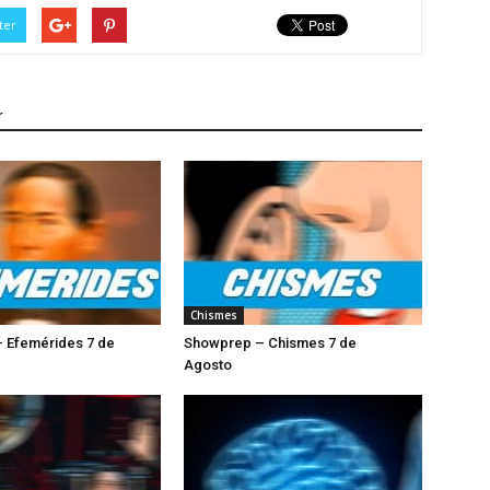
ter
r
Chismes
 Efemérides 7 de
Showprep – Chismes 7 de
Agosto