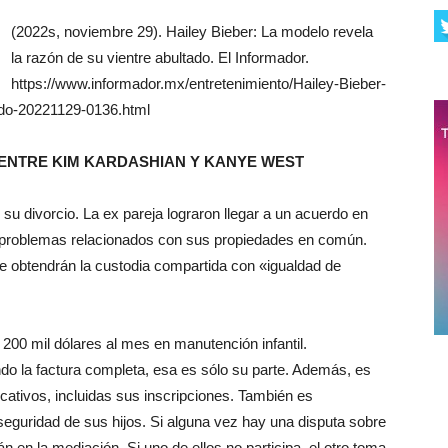
(2022s, noviembre 29). Hailey Bieber: La modelo revela
la razón de su vientre abultado. El Informador.
https://www.informador.mx/entretenimiento/Hailey-Bieber-
ado-20221129-0136.html
 ENTRE KIM KARDASHIAN Y KANYE WEST
u divorcio. La ex pareja lograron llegar a un acuerdo en
os problemas relacionados con sus propiedades en común.
 obtendrán la custodia compartida con «igualdad de
200 mil dólares al mes en manutención infantil.
do la factura completa, esa es sólo su parte. Además, es
cativos, incluidas sus inscripciones. También es
seguridad de sus hijos. Si alguna vez hay una disputa sobre
 en la mediación. Si uno de ellos no participa, el otro toma