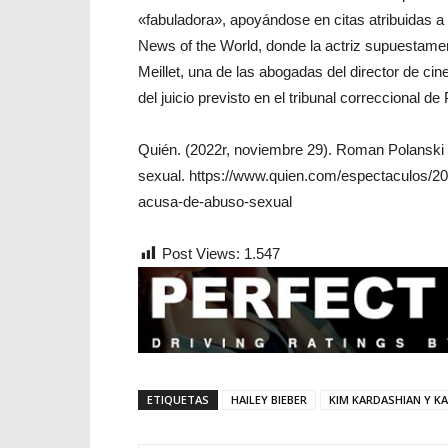
«fabuladora», apoyándose en citas atribuidas a e
News of the World, donde la actriz supuestame
Meillet, una de las abogadas del director de ci
del juicio previsto en el tribunal correccional de 
Quién. (2022r, noviembre 29). Roman Polanski ir
sexual. https://www.quien.com/espectaculos/202
acusa-de-abuso-sexual
Post Views:
1.547
ETIQUETAS
HAILEY BIEBER
KIM KARDASHIAN Y K