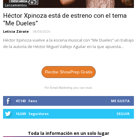
Lanzamientos
Héctor Xpinoza está de estreno con el tema
“Me Dueles”
Leticia Zárate
-
08/06/2026
Héctor Xpinoza vuelve a la escena musical con “Me Dueles” un trabajo
de la autoría de Héctor Miguel Vallejo Aguilar en la que apuesta...
Recibe ShowPrep Gratis
For Email Marketing you can trust.
47,143
Fans
ME GUSTA
16,569
Seguidores
SEGUIR
Toda la información en un solo lugar