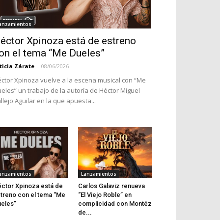
anzamientos
éctor Xpinoza está de estreno
on el tema “Me Dueles”
ticia Zárate
-
08/06/2026
ctor Xpinoza vuelve a la escena musical con “Me
eles” un trabajo de la autoría de Héctor Miguel
llejo Aguilar en la que apuesta...
anzamientos
Lanzamientos
ctor Xpinoza está de
Carlos Galaviz renueva
treno con el tema “Me
“El Viejo Roble” en
eles”
complicidad con Montéz
de...