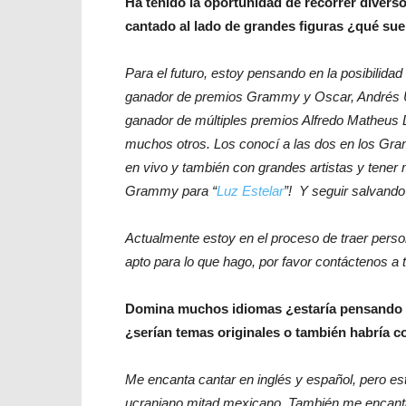
Ha tenido la oportunidad de recorrer diver
cantado al lado de grandes figuras ¿qué sue
Para el futuro, estoy pensando en la posibilidad
ganador de premios Grammy y Oscar, Andrés Up
ganador de múltiples premios Alfredo Matheus 
muchos otros. Los conocí a las dos en los Gr
en vivo y también con grandes artistas y tener
Grammy para “
Luz Estelar
”! Y seguir salvand
Actualmente estoy en el proceso de traer perso
apto para lo que hago, por favor contáctenos a
Domina muchos idiomas ¿estaría pensando gr
¿serían temas originales o también habría c
Me encanta cantar en inglés y español, pero e
ucraniano mitad mexicano. También me encanta e