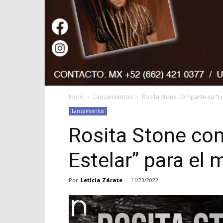
Inicio
Lanzamientos
Rosita Stone comparte su “L
Lanzamientos
Rosita Stone co
Estelar” para el
Por
Leticia Zárate
-
11/23/2022