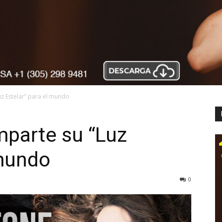
uz Estelar” para el mundo
mparte su “Luz
 mundo
0