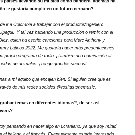
sos países llevando su música como bandera, además ha
ño le gustaría cumplir en un futuro cercano?
 de ir a Colombia a trabajar con el productor/ingeniero
egui. Y tal vez haciendo una producción o remix con el
Diez, quien ha escrito canciones para Marc Anthony y
ammy Latinos 2022. Me gustaría hacer más presentaciones
 mi propio programa de radio. ¡También una nominación al
o vidas de animales. ¡Tengo grandes sueños!
nas a mi equipo que encajen bien. Si alguien cree que es
 través de mis redes sociales @rositastonemusic.
abar temas en diferentes idiomas?, de ser así,
overs?
stoy pensando en hacer algo en ucraniano, ya que soy mitad
l italiano y el francés. Eventualmente estaría interesado