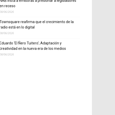
NAB insta a emisoras a presionar a legisladores
en receso
08/06/2026
Townsquare reafirma que el crecimiento de la
radio está en lo digital
08/06/2026
Eduardo ‘El Ñero Tuitero’; Adaptación y
creatividad en la nueva era de los medios
08/06/2026