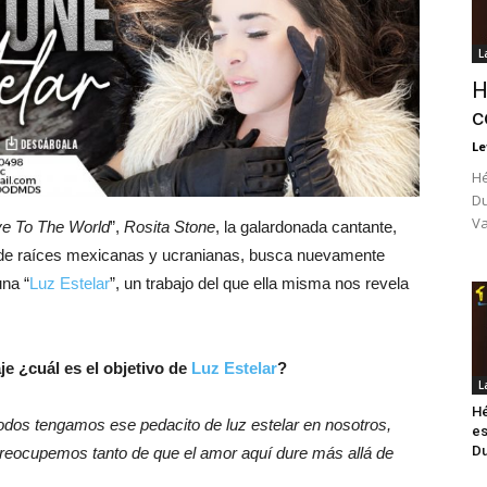
L
H
c
Le
Hé
Du
Va
e To The World
”,
Rosita Stone
, la galardonada cantante,
üe de raíces mexicanas y ucranianas, busca nuevamente
una “
Luz Estelar
”, un trabajo del que ella misma nos revela
e ¿cuál es el objetivo de
Luz Estelar
?
L
Hé
todos tengamos ese pedacito de luz estelar en nosotros,
es
Du
preocupemos tanto de que el amor aquí dure más allá de