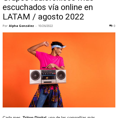
escuchados vía online en
LATAM / agosto 2022
Por
Alpha González
-
10/26/2022
0
Cada mes,
Triton Digital
, una de las compañías más