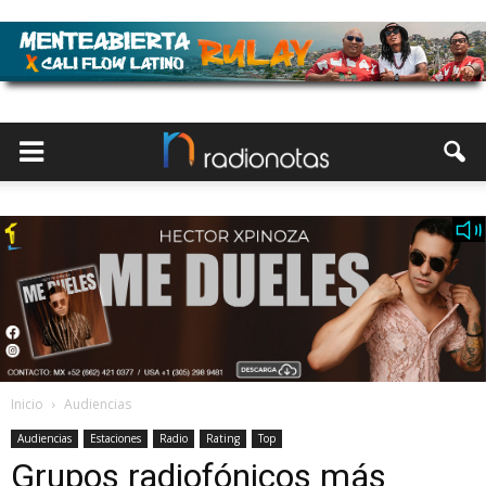
Inicio
Audiencias
Audiencias
Estaciones
Radio
Rating
Top
Grupos radiofónicos más