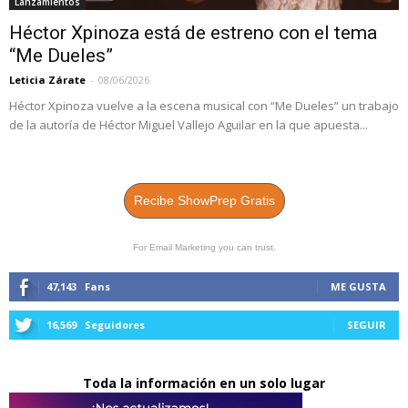
Lanzamientos
Héctor Xpinoza está de estreno con el tema
“Me Dueles”
Leticia Zárate
-
08/06/2026
Héctor Xpinoza vuelve a la escena musical con “Me Dueles” un trabajo
de la autoría de Héctor Miguel Vallejo Aguilar en la que apuesta...
Recibe ShowPrep Gratis
For Email Marketing you can trust.
47,143
Fans
ME GUSTA
16,569
Seguidores
SEGUIR
Toda la información en un solo lugar