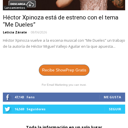
Lanzamientos
Héctor Xpinoza está de estreno con el tema
“Me Dueles”
Leticia Zárate
-
08/06/2026
Héctor Xpinoza vuelve a la escena musical con “Me Dueles” un trabajo
de la autoría de Héctor Miguel Vallejo Aguilar en la que apuesta...
Recibe ShowPrep Gratis
For Email Marketing you can trust.
47,143
Fans
ME GUSTA
16,569
Seguidores
SEGUIR
Toda la información en un solo lugar