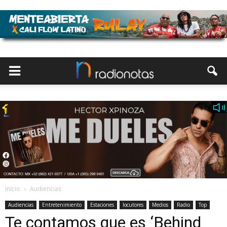
Inicio
Audiencias
Audiencias
Entretenimiento
Estaciones
locutores
Medios
Radio
Top
Te contamos que es ‘Behind