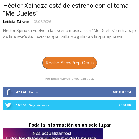
Héctor Xpinoza está de estreno con el tema
“Me Dueles”
Leticia Zárate
-
08/06/2026
Héctor Xpinoza vuelve a la escena musical con “Me Dueles” un trabajo
de la autoría de Héctor Miguel Vallejo Aguilar en la que apuesta...
Recibe ShowPrep Gratis
For Email Marketing you can trust.
47,143
Fans
ME GUSTA
16,569
Seguidores
SEGUIR
Toda la información en un solo lugar