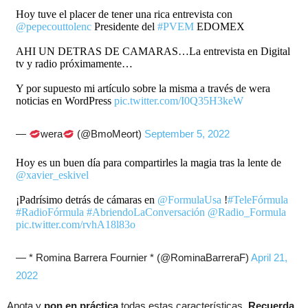
Hoy tuve el placer de tener una rica entrevista con
@pepecouttolenc
Presidente del
#PVEM
EDOMEX
AHI UN DETRAS DE CAMARAS…La entrevista en Digital
tv y radio próximamente…
Y por supuesto mi artículo sobre la misma a través de wera
noticias en WordPress
pic.twitter.com/I0Q35H3keW
—
wera
(@BmoMeort)
September 5, 2022
Hoy es un buen día para compartirles la magia tras la lente de
@xavier_eskivel
¡Padrísimo detrás de cámaras en
@FormulaUsa
!
#TeleFórmula
#RadioFórmula
#AbriendoLaConversación
@Radio_Formula
pic.twitter.com/rvhA18l83o
— * Romina Barrera Fournier * (@RominaBarreraF)
April 21,
2022
Anota y
pon en práctica
todas estas características
. Recuerda