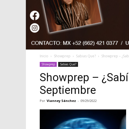
Inicio
Showprep
Sabias Que?
Showprep – ¿Sab
Showprep
Sabias Que?
Showprep – ¿Sabí
Septiembre
Por
Vianney Sánchez
-
09/29/2022