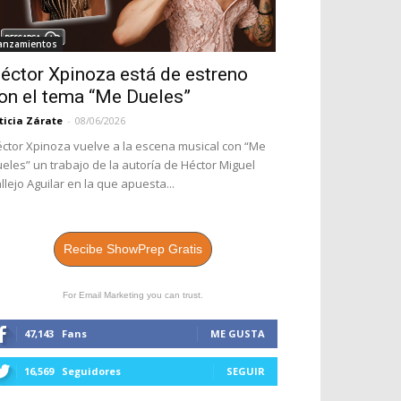
anzamientos
éctor Xpinoza está de estreno
on el tema “Me Dueles”
ticia Zárate
-
08/06/2026
ctor Xpinoza vuelve a la escena musical con “Me
eles” un trabajo de la autoría de Héctor Miguel
llejo Aguilar en la que apuesta...
Recibe ShowPrep Gratis
For Email Marketing you can trust.
47,143
Fans
ME GUSTA
16,569
Seguidores
SEGUIR