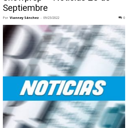
Septiembre
Por
Vianney Sánchez
-
09/23/2022
0