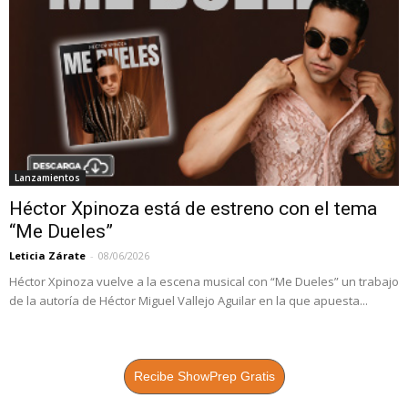
Lanzamientos
Héctor Xpinoza está de estreno con el tema
“Me Dueles”
Leticia Zárate
-
08/06/2026
Héctor Xpinoza vuelve a la escena musical con “Me Dueles” un trabajo
de la autoría de Héctor Miguel Vallejo Aguilar en la que apuesta...
Recibe ShowPrep Gratis