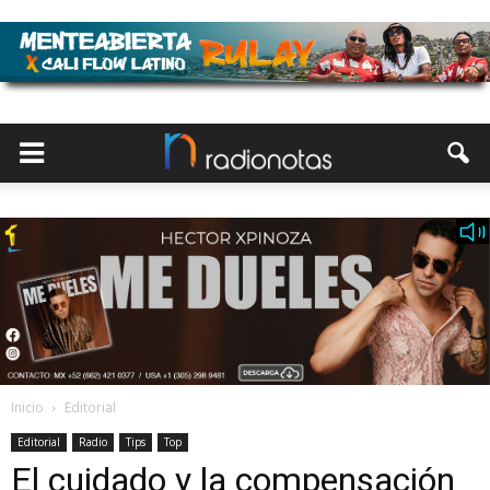
Inicio
Editorial
Editorial
Radio
Tips
Top
El cuidado y la compensación