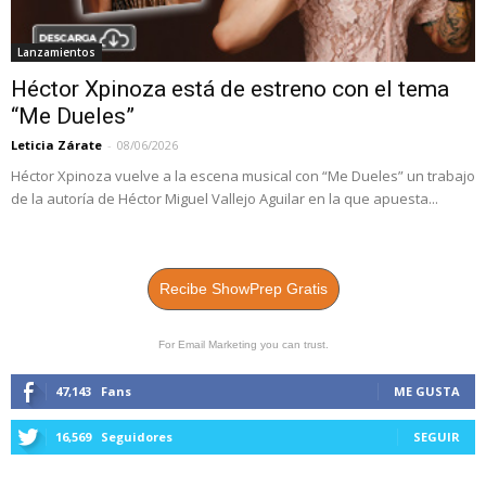
Lanzamientos
Héctor Xpinoza está de estreno con el tema
“Me Dueles”
Leticia Zárate
-
08/06/2026
Héctor Xpinoza vuelve a la escena musical con “Me Dueles” un trabajo
de la autoría de Héctor Miguel Vallejo Aguilar en la que apuesta...
Recibe ShowPrep Gratis
For Email Marketing you can trust.
47,143
Fans
ME GUSTA
16,569
Seguidores
SEGUIR