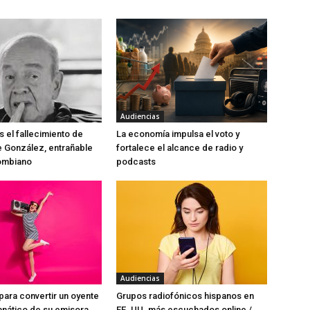
Audiencias
el fallecimiento de
La economía impulsa el voto y
e González, entrañable
fortalece el alcance de radio y
lombiano
podcasts
Audiencias
para convertir un oyente
Grupos radiofónicos hispanos en
anático de su emisora
EE. UU. más escuchados online /