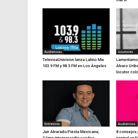
Audiencias
locutores
TelevisaUnivision lanza Latino Mix
Lamentamos 
103.9 FM y 98.3 FM en Los Ángeles
Álvaro Urib
locutor co
Entrevista
Audiencias
Jair Alvarado/Fiesta Mexicana;
8 consejos 
Cómo integrar radio y redes
normal en f