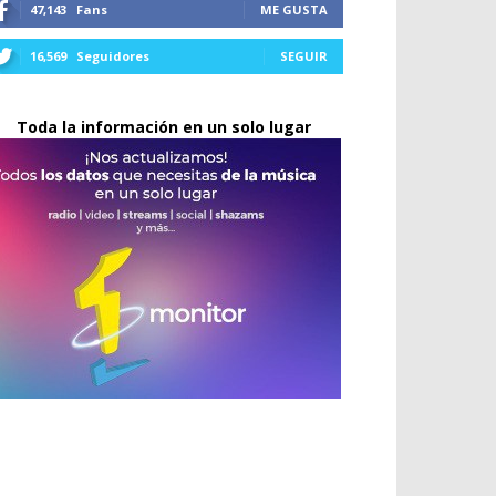
47,143
Fans
ME GUSTA
16,569
Seguidores
SEGUIR
Toda la información en un solo lugar