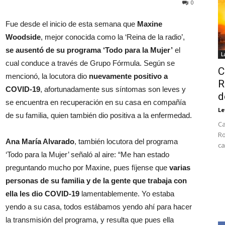
0
Fue desde el inicio de esta semana que
Maxine
Woodside
, mejor conocida como la ‘Reina de la radio’,
se ausentó de su programa ‘Todo para la Mujer’
el
L
cual conduce a través de Grupo Fórmula. Según se
C
mencionó, la locutora dio
nuevamente positivo a
R
COVID-19
, afortunadamente sus síntomas son leves y
d
se encuentra en recuperación en su casa en compañía
Le
de su familia, quien también dio positiva a la enfermedad.
Ca
Ro
Ana María Alvarado
, también locutora del programa
ca
‘Todo para la Mujer’ señaló al aire: “Me han estado
preguntando mucho por Maxine, pues fíjense que
varias
personas de su familia y de la gente que trabaja con
ella les dio COVID-19
lamentablemente. Yo estaba
yendo a su casa, todos estábamos yendo ahí para hacer
la transmisión del programa, y resulta que pues ella