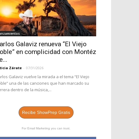
anzamientos
arlos Galaviz renueva “El Viejo
oble” en complicidad con Montéz
e...
ticia Zárate
-
07/31/2026
rlos Galaviz vuelve la mirada a el tema “El Viejo
ble” una de las canciones que han marcado su
rrera dentro de la música,...
Recibe ShowPrep Gratis
For Email Marketing you can trust.