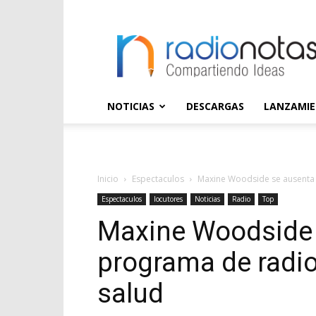
radioNOTAS
NOTICIAS
DESCARGAS
LANZAMI
Inicio
Espectaculos
Maxine Woodside se ausenta 
Espectaculos
locutores
Noticias
Radio
Top
Maxine Woodside 
programa de radi
salud