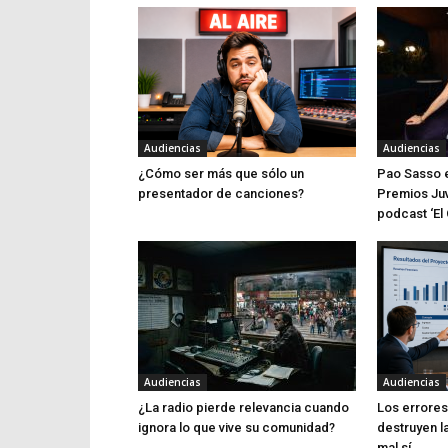
Audiencias
Audiencias
¿Cómo ser más que sólo un
Pao Sasso e
presentador de canciones?
Premios Juv
podcast ‘El 
Audiencias
Audiencias
¿La radio pierde relevancia cuando
Los errores 
ignora lo que vive su comunidad?
destruyen l
mal sí