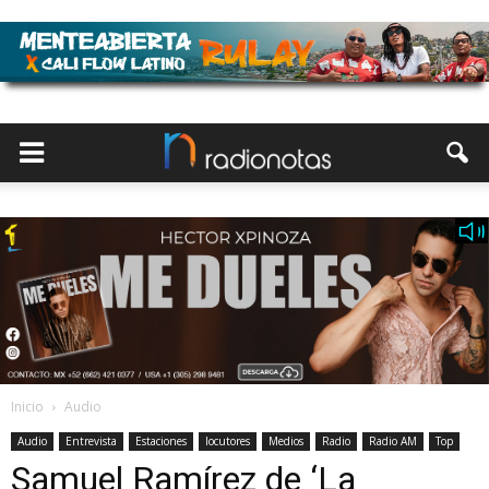
Inicio
Audio
Audio
Entrevista
Estaciones
locutores
Medios
Radio
Radio AM
Top
Samuel Ramírez de ‘La