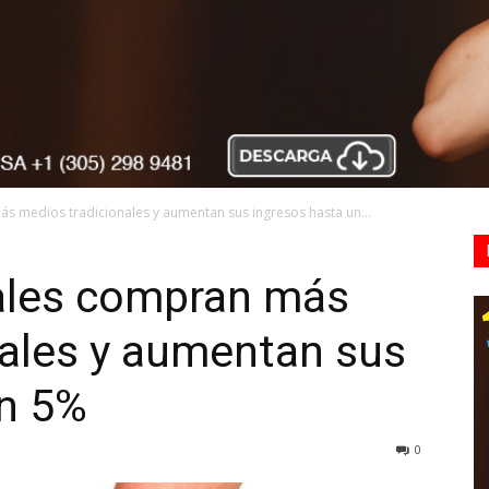
s medios tradicionales y aumentan sus ingresos hasta un...
ales compran más
nales y aumentan sus
un 5%
0