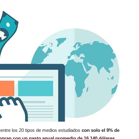
 entre los 20 tipos de medios estudiados
con solo el 9% de
mpran con un gasto anual promedio de 16,140 dólares.