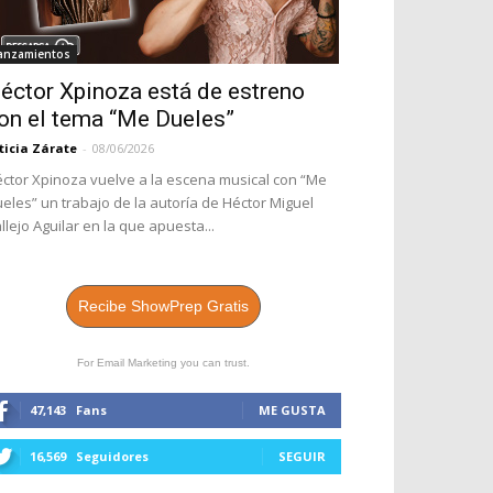
anzamientos
éctor Xpinoza está de estreno
on el tema “Me Dueles”
ticia Zárate
-
08/06/2026
ctor Xpinoza vuelve a la escena musical con “Me
eles” un trabajo de la autoría de Héctor Miguel
llejo Aguilar en la que apuesta...
Recibe ShowPrep Gratis
For Email Marketing you can trust.
47,143
Fans
ME GUSTA
16,569
Seguidores
SEGUIR