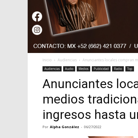
Inicio
Audiencias
Anunciantes locales compran má
Audiencias
Audio
Medios
Publicidad
Radio
Top
Anunciantes loc
medios tradicio
ingresos hasta 
Por
Alpha González
-
06/27/2022