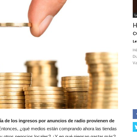
L
H
c
Le
Hé
Du
Va
ía de los ingresos por anuncios de radio provienen de
ntonces, ¿qué medios están comprando ahora las tiendas
s y otros negocios locales? ¿Y en qué piensan gastar más?