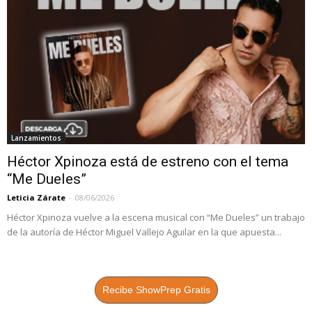
Lanzamientos
Héctor Xpinoza está de estreno con el tema
“Me Dueles”
Leticia Zárate
-
08/06/2026
Héctor Xpinoza vuelve a la escena musical con “Me Dueles” un trabajo
de la autoría de Héctor Miguel Vallejo Aguilar en la que apuesta...
Recibe ShowPrep Gratis