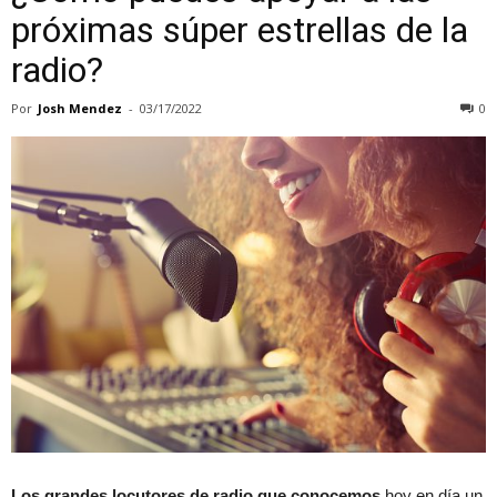
próximas súper estrellas de la
radio?
Por
Josh Mendez
-
03/17/2022
0
Los grandes locutores de radio que conocemos
hoy en día un