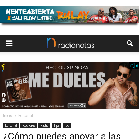
Inicio
Editorial
Editorial
locutores
Radio
Tips
Top
¿Cómo puedes apoyar a las