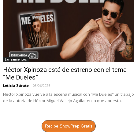
Lanzamientos
Héctor Xpinoza está de estreno con el tema
“Me Dueles”
Leticia Zárate
-
08/06/2026
Héctor Xpinoza vuelve a la escena musical con “Me Dueles” un trabajo
de la autoría de Héctor Miguel Vallejo Aguilar en la que apuesta...
Recibe ShowPrep Gratis