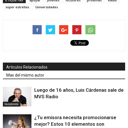
ETIQUETAS
apoyar
Jóvenes
locutores
próximas
Radio
súper estrellas
Universidades
Articulos Relacionados
Mas del mismo autor
Luego de 16 años, Luis Cárdenas sale de
MVS Radio
locutores
¿Tu emisora necesita promocionarse
mejor? Estos 10 elementos son