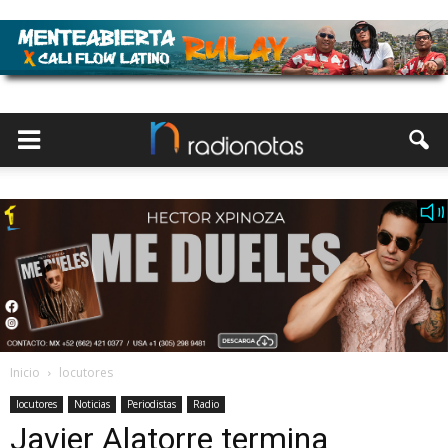
Inicio
locutores
locutores
Noticias
Periodistas
Radio
Javier Alatorre termina