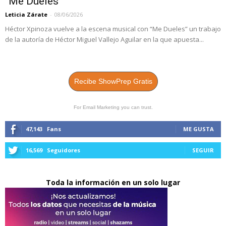
“Me Dueles”
Leticia Zárate
-
08/06/2026
Héctor Xpinoza vuelve a la escena musical con “Me Dueles” un trabajo
de la autoría de Héctor Miguel Vallejo Aguilar en la que apuesta...
Recibe ShowPrep Gratis
For Email Marketing you can trust.
47,143
Fans
ME GUSTA
16,569
Seguidores
SEGUIR
Toda la información en un solo lugar