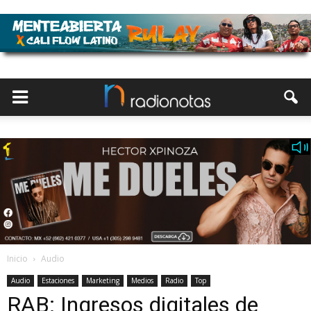
Inicio
Audio
Audio
Estaciones
Marketing
Medios
Radio
Top
RAB: Ingresos digitales de