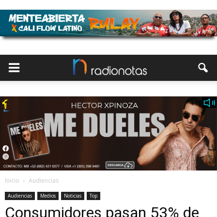
Inicio
Audiencias
Audiencias
Medios
Noticias
Top
Consumidores pasan 53% de