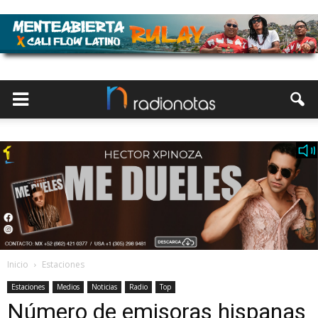
Inicio
Estaciones
Estaciones
Medios
Noticias
Radio
Top
Número de emisoras hispanas