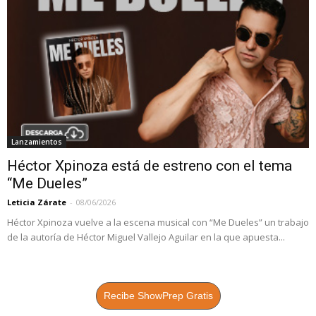
Lanzamientos
Héctor Xpinoza está de estreno con el tema
“Me Dueles”
Leticia Zárate
-
08/06/2026
Héctor Xpinoza vuelve a la escena musical con “Me Dueles” un trabajo
de la autoría de Héctor Miguel Vallejo Aguilar en la que apuesta...
Recibe ShowPrep Gratis