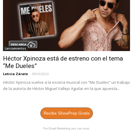
Lanzamientos
Héctor Xpinoza está de estreno con el tema
“Me Dueles”
Leticia Zárate
-
08/06/2026
Héctor Xpinoza vuelve a la escena musical con “Me Dueles” un trabajo
de la autoría de Héctor Miguel Vallejo Aguilar en la que apuesta...
Recibe ShowPrep Gratis
For Email Marketing you can trust.