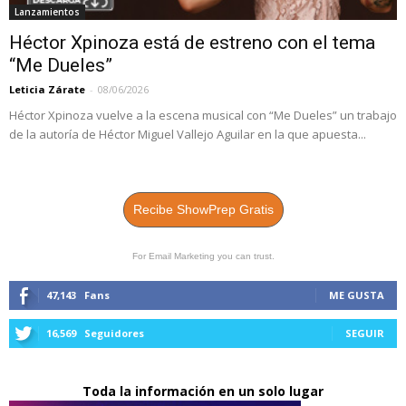
Lanzamientos
Héctor Xpinoza está de estreno con el tema
“Me Dueles”
Leticia Zárate
-
08/06/2026
Héctor Xpinoza vuelve a la escena musical con “Me Dueles” un trabajo
de la autoría de Héctor Miguel Vallejo Aguilar en la que apuesta...
Recibe ShowPrep Gratis
For Email Marketing you can trust.
47,143
Fans
ME GUSTA
16,569
Seguidores
SEGUIR
Toda la información en un solo lugar