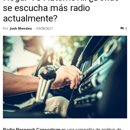
se escucha más radio
actualmente?
Por
Josh Mendez
-
05/28/2021
0
Radio Research Consortium
es una compañía de análisis de