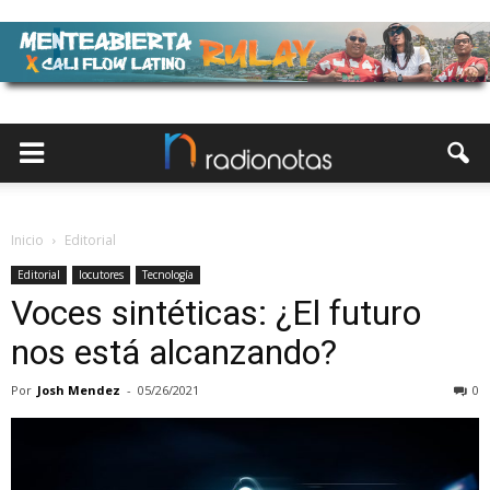
Inicio
Editorial
Editorial
locutores
Tecnología
Voces sintéticas: ¿El futuro
nos está alcanzando?
Por
Josh Mendez
-
05/26/2021
0