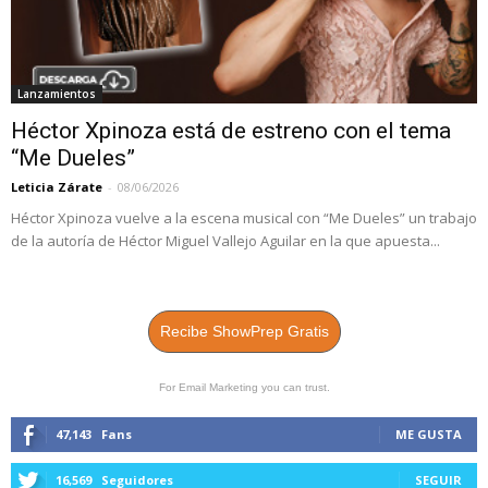
Lanzamientos
Héctor Xpinoza está de estreno con el tema
“Me Dueles”
Leticia Zárate
-
08/06/2026
Héctor Xpinoza vuelve a la escena musical con “Me Dueles” un trabajo
de la autoría de Héctor Miguel Vallejo Aguilar en la que apuesta...
Recibe ShowPrep Gratis
For Email Marketing you can trust.
47,143
Fans
ME GUSTA
16,569
Seguidores
SEGUIR