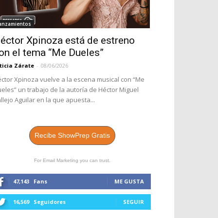
anzamientos
éctor Xpinoza está de estreno
on el tema “Me Dueles”
ticia Zárate
-
08/06/2026
ctor Xpinoza vuelve a la escena musical con “Me
eles” un trabajo de la autoría de Héctor Miguel
llejo Aguilar en la que apuesta...
Recibe ShowPrep Gratis
For Email Marketing you can trust.
47,143
Fans
ME GUSTA
16,569
Seguidores
SEGUIR