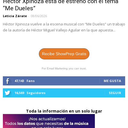
Héctor Xpinoza está de estreno con el tema
“Me Dueles”
Leticia Zárate
-
08/06/2026
Héctor Xpinoza vuelve a la escena musical con “Me Dueles” un trabajo
de la autoría de Héctor Miguel Vallejo Aguilar en la que apuesta...
Recibe ShowPrep Gratis
For Email Marketing you can trust.
47,143
Fans
ME GUSTA
16,569
Seguidores
SEGUIR
Toda la información en un solo lugar