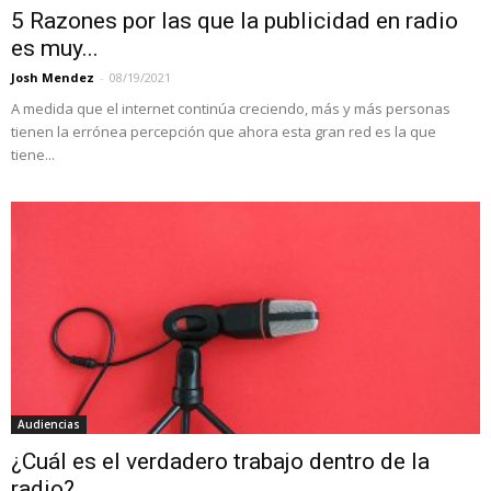
5 Razones por las que la publicidad en radio
es muy...
Josh Mendez
-
08/19/2021
A medida que el internet continúa creciendo, más y más personas
tienen la errónea percepción que ahora esta gran red es la que
tiene...
Audiencias
¿Cuál es el verdadero trabajo dentro de la
radio?