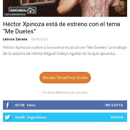
Lanzamientos
Héctor Xpinoza está de estreno con el tema
“Me Dueles”
Leticia Zárate
-
08/06/2026
Héctor Xpinoza vuelve a la escena musical con “Me Dueles” un trabajo
de la autoría de Héctor Miguel Vallejo Aguilar en la que apuesta...
Recibe ShowPrep Gratis
For Email Marketing you can trust.
47,143
Fans
ME GUSTA
16,569
Seguidores
SEGUIR