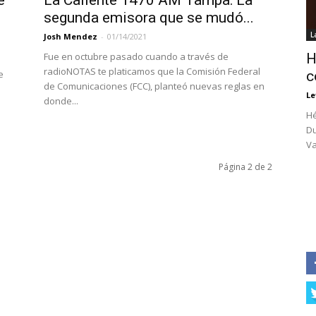
e
La Caliente 1470 AM Tampa: La
segunda emisora que se mudó...
L
Josh Mendez
-
01/14/2021
Fue en octubre pasado cuando a través de
H
radioNOTAS te platicamos que la Comisión Federal
e
c
de Comunicaciones (FCC), planteó nuevas reglas en
Le
donde...
Hé
Du
Va
Página 2 de 2