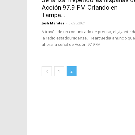
Se lanzan repetidoras hispanas d
Acción 97.9 FM Orlando en
Tampa...
Josh Mendez
-
07/26/2021
A través de un comunicado de prensa, el gigante d
la radio estadounidense, iHeartMedia anunció que
ahora la señal de Acción 97.9 FM...
1
2