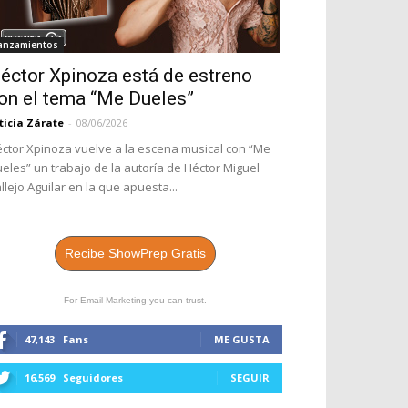
anzamientos
éctor Xpinoza está de estreno
on el tema “Me Dueles”
ticia Zárate
-
08/06/2026
ctor Xpinoza vuelve a la escena musical con “Me
eles” un trabajo de la autoría de Héctor Miguel
llejo Aguilar en la que apuesta...
Recibe ShowPrep Gratis
For Email Marketing you can trust.
47,143
Fans
ME GUSTA
16,569
Seguidores
SEGUIR