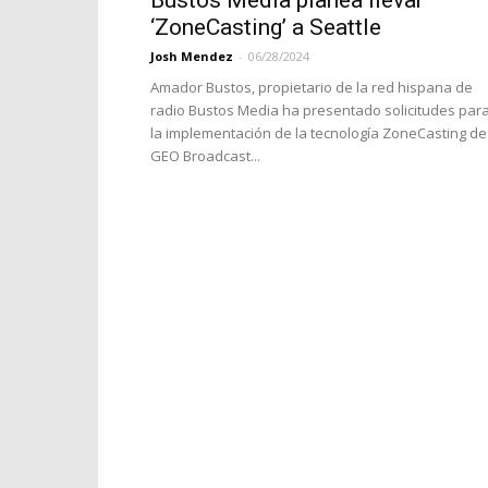
Bustos Media planea llevar
‘ZoneCasting’ a Seattle
Josh Mendez
-
06/28/2024
Amador Bustos, propietario de la red hispana de
radio Bustos Media ha presentado solicitudes par
la implementación de la tecnología ZoneCasting de
GEO Broadcast...