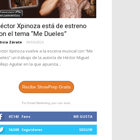
anzamientos
éctor Xpinoza está de estreno
on el tema “Me Dueles”
ticia Zárate
-
08/06/2026
ctor Xpinoza vuelve a la escena musical con “Me
eles” un trabajo de la autoría de Héctor Miguel
llejo Aguilar en la que apuesta...
Recibe ShowPrep Gratis
For Email Marketing you can trust.
47,143
Fans
ME GUSTA
16,569
Seguidores
SEGUIR