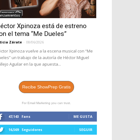
anzamientos
éctor Xpinoza está de estreno
on el tema “Me Dueles”
ticia Zárate
-
08/06/2026
ctor Xpinoza vuelve a la escena musical con “Me
eles” un trabajo de la autoría de Héctor Miguel
llejo Aguilar en la que apuesta...
Recibe ShowPrep Gratis
For Email Marketing you can trust.
47,143
Fans
ME GUSTA
16,569
Seguidores
SEGUIR