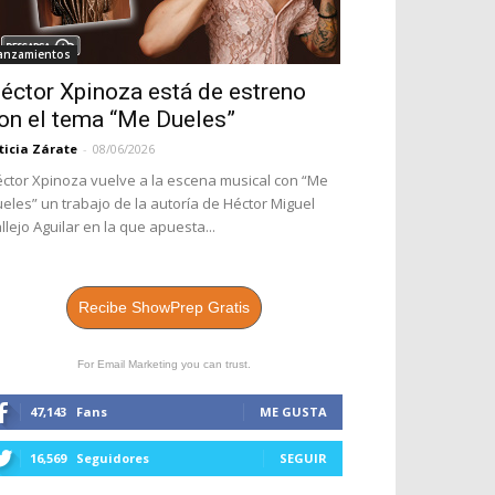
anzamientos
éctor Xpinoza está de estreno
on el tema “Me Dueles”
ticia Zárate
-
08/06/2026
ctor Xpinoza vuelve a la escena musical con “Me
eles” un trabajo de la autoría de Héctor Miguel
llejo Aguilar en la que apuesta...
Recibe ShowPrep Gratis
For Email Marketing you can trust.
47,143
Fans
ME GUSTA
16,569
Seguidores
SEGUIR