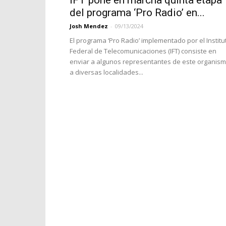
IFT pone en marcha quinta etapa
del programa ‘Pro Radio’ en...
Josh Mendez
-
09/13/2024
El programa ‘Pro Radio’ implementado por el Institu
Federal de Telecomunicaciones (IFT) consiste en
enviar a algunos representantes de este organis
a diversas localidades...