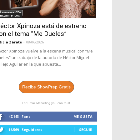
anzamientos
éctor Xpinoza está de estreno
on el tema “Me Dueles”
ticia Zárate
-
08/06/2026
ctor Xpinoza vuelve a la escena musical con “Me
eles” un trabajo de la autoría de Héctor Miguel
llejo Aguilar en la que apuesta...
Recibe ShowPrep Gratis
For Email Marketing you can trust.
47,143
Fans
ME GUSTA
16,569
Seguidores
SEGUIR