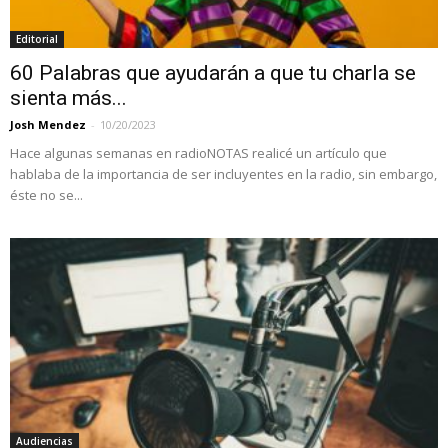
Editorial
60 Palabras que ayudarán a que tu charla se
sienta más...
Josh Mendez
-
10/20/2023
Hace algunas semanas en radioNOTAS realicé un artículo que
hablaba de la importancia de ser incluyentes en la radio, sin embargo,
éste no se...
Audiencias