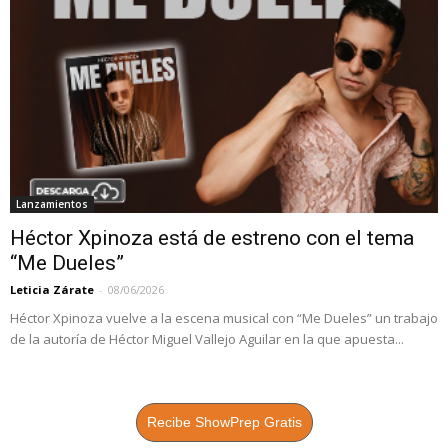
Lanzamientos
Héctor Xpinoza está de estreno con el tema
“Me Dueles”
Leticia Zárate
-
08/06/2026
Héctor Xpinoza vuelve a la escena musical con “Me Dueles” un trabajo
de la autoría de Héctor Miguel Vallejo Aguilar en la que apuesta...
Recibe ShowPrep Gratis