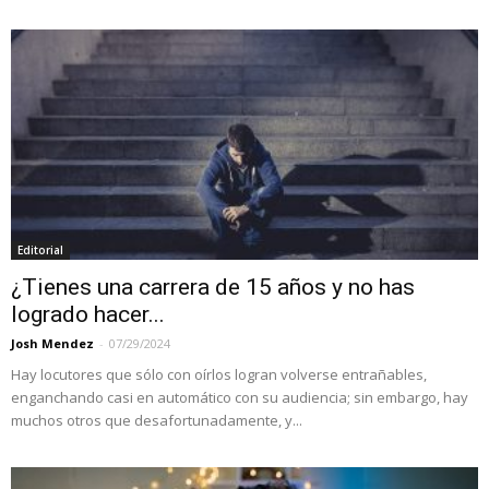
Editorial
¿Tienes una carrera de 15 años y no has
logrado hacer...
Josh Mendez
-
07/29/2024
Hay locutores que sólo con oírlos logran volverse entrañables,
enganchando casi en automático con su audiencia; sin embargo, hay
muchos otros que desafortunadamente, y...