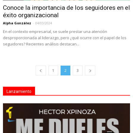
Conoce la importancia de los seguidores en el
éxito organizacional
Alpha González
-
04/03/2024
En el contexto empresarial, se suele prestar una atención
desproporcionada al liderazgo, pero ¿qué ocurre con el papel de los
seguidores? Recientes análisis destacan...
1
2
3
Lanzamiento